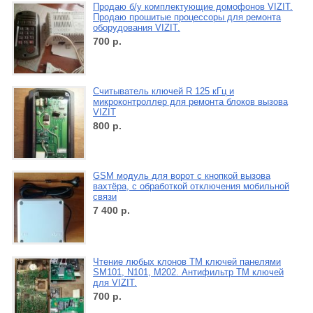
Продаю б/у комплектующие домофонов VIZIT.
Продаю прошитые процессоры для ремонта
оборудования VIZIT.
700
р.
Считыватель ключей R 125 кГц и
микроконтроллер для ремонта блоков вызова
VIZIT
800
р.
GSM модуль для ворот с кнопкой вызова
вахтёра, с обработкой отключения мобильной
связи
7 400
р.
Чтение любых клонов ТМ ключей панелями
SM101, N101, M202. Антифильтр ТМ ключей
для VIZIT.
700
р.