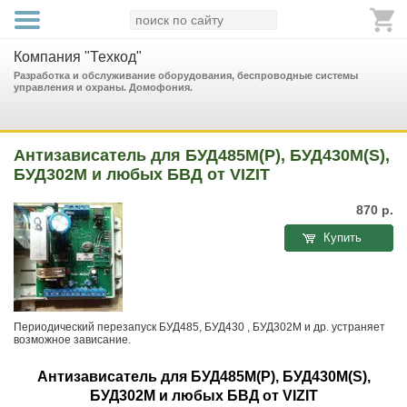
Компания "Техкод"
Разработка и обслуживание оборудования, беспроводные системы
управления и охраны. Домофония.
Антизависатель для БУД485М(Р), БУД430М(S),
БУД302М и любых БВД от VIZIT
870
р.
Купить
Периодический перезапуск БУД485, БУД430 , БУД302М и др. устраняет
возможное зависание.
Антизависатель для
БУД485М(Р),
БУД430М(S)
,
БУД302М и любых БВД от VIZIT