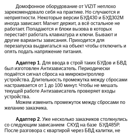
Домофонное оборудование от
VIZIT
неплохо
зарекомендовало себя на практике. Но случаются и
неприятности. Некоторые версии БУД430 и БУД302М
иногда зависают. Магнит держит, а всё остальное не
работает. Попадаются и блоки вызова в которых
перестаёт работать клавиатура и ключи. Бывают и
другие варианты зависания. Приходится для
перезапуска выдвигаться на объект чтобы отключить и
опять подать напряжение питания.
Адаптер 1
. Для ввода в строй таких БУДов и БВД
был изготовлен Антизависатель. Периодически
подаётся сигнал сброса на микроконтроллер
устройства. Длительность промежутка между сбросами
настраивается от 1 до 100 минут. Чтобы не мешать
текущей работе Антизависатель проверяет входы
устройства.
Можем изменить промежуток между сбросами по
желанию заказчика.
Адаптер 2
.
Уже несколько заказчиков столкнулись
со следующим зависанием СКУД на базе БУД485Р.
После разговора с квартирой через БВД калитки, не